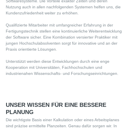
Softwaresysteme. Die Vorteile exakter Zeiten und deren
Nutzung auch in allen nachfolgenden Systemen helfen uns, die
Vorkalkulation
Kundenzufriedenheit weiter zu erhöhen.
Angebotskalkulation
Qualifizierte Mitarbeiter mit umfangreicher Erfahrung in der
Fertigungstechnik stellen eine kontinuierliche Weiterentwicklung
CAD-basierte Planzeitermittlung
der Software sicher. Eine Kombination versierter Praktiker mit
jungen Hochschulabsolventen sorgt für innovative und an der
Montagezeitermittlung
Praxis orientierte Lösungen.
SAP integrierte Planzeitermittlung
Unterstützt werden diese Entwicklungen durch eine enge
Auftragssteuerung
Kooperation mit Universitäten, Fachhochschulen und
industrienahen Wissenschafts- und Forschungseinrichtungen.
Kunden
Anwenderberichte
UNSER
WISSEN
FÜR
EINE
BESSERE
Arbeitsplanung
PLANUNG
Kalkulation
Die wichtigste Basis einer Kalkulation oder eines Arbeitsplanes
sind präzise ermittelte Planzeiten. Genau dafür sorgen wir. In