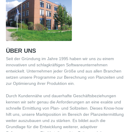
Aktuelles
Partner
Karriere
Lösungen
ÜBER
UNS
Seit der Gründung im Jahre 1995 haben wir uns zu einem
Technologiebasis zur Planzeitermittlung
innovativen und schlagkräftigen Softwareunternehmen
HSadmin: Werkzeug fürs individuelle Regelwerk
entwickelt. Unternehmen jeder Größe und aus allen Branchen
setzen unsere Programme zur Berechnung von Planzeiten und
Vorkalkulation/Arbeitsplanung
zur Optimierung ihrer Produktion ein.
Arbeitsplanung
Durch Kundennähe und dauerhafte Geschäftsbeziehungen
kennen wir sehr genau die Anforderungen an eine exakte und
Zeitberechnung in SAP
schnelle Ermittlung von Plan- und Sollzeiten. Dieses Know-how
hift uns, unsere Marktposition im Bereich der Planzeitermittlung
Automatisierung durch Generierung
weiter auszubauen und zu stärken. Es bildet auch die
Grundlage für die Entwicklung weiterer, adaptiver
Planzeitqualifizierung durch NC-Daten