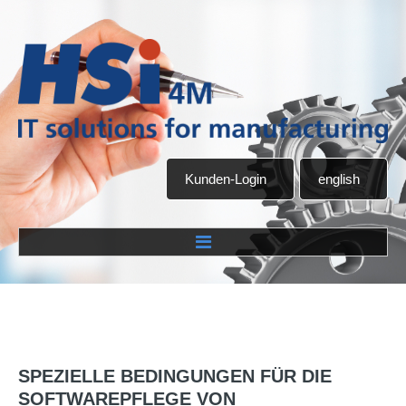
Kunden-Login
english
Home
Unternehmen
SPEZIELLE
BEDINGUNGEN
FÜR
DIE
Über uns
SOFTWAREPFLEGE
VON