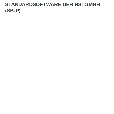
STANDARDSOFTWARE
DER
HSI
GMBH
Aktuelles
(SB-P)
Partner
Karriere
Lösungen
Technologiebasis zur Planzeitermittlung
HSadmin: Werkzeug fürs individuelle Regelwerk
Vorkalkulation/Arbeitsplanung
Arbeitsplanung
Zeitberechnung in SAP
Automatisierung durch Generierung
Planzeitqualifizierung durch NC-Daten